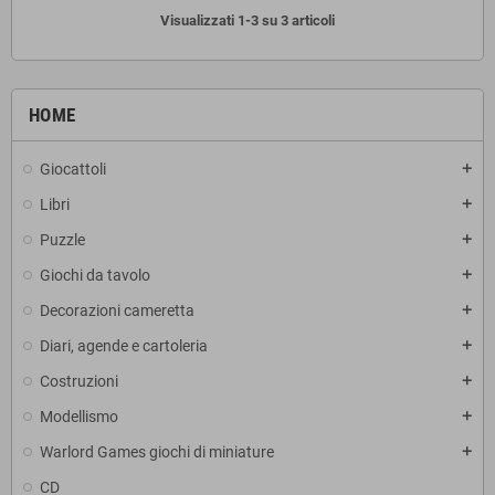
Visualizzati 1-3 su 3 articoli
HOME
Giocattoli
add
Libri
add
Puzzle
add
Giochi da tavolo
add
Decorazioni cameretta
add
Diari, agende e cartoleria
add
Costruzioni
add
Modellismo
add
Warlord Games giochi di miniature
add
CD