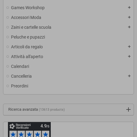
Games Workshop
add
Accessori Moda
add
Zaini e cartelle scuola
add
Peluche e pupazzi
Articoli da regalo
add
Attività all'aperto
add
Calendari
Cancelleria
add
Preordini
Ricerca avanzata
(13613 products)