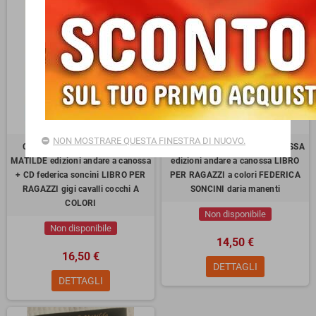
NON MOSTRARE QUESTA FINESTRA DI NUOVO.
CANOSSA E LE LEGGENDE DI
IL SOGNO DI MATILDE A CANOSSA
MATILDE edizioni andare a canossa
edizioni andare a canossa LIBRO
+ CD federica soncini LIBRO PER
PER RAGAZZI a colori FEDERICA
RAGAZZI gigi cavalli cocchi A
SONCINI daria manenti
COLORI
Non disponibile
Non disponibile
14,50 €
16,50 €
DETTAGLI
DETTAGLI