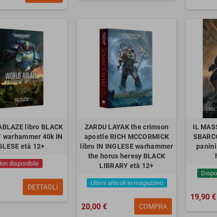
BLAZE libro BLACK
ZARDU LAYAK the crimson
IL MAS
 warhammer 40k IN
apostle RICH MCCORMICK
SBARCO
GLESE età 12+
libro IN INGLESE warhammer
panin
the horus heresy BLACK
on disponibile
LIBRARY età 12+
Dispo
Ultimi articoli in magazzino
DETTAGLI
19,90 €
20,00 €
COMPRA