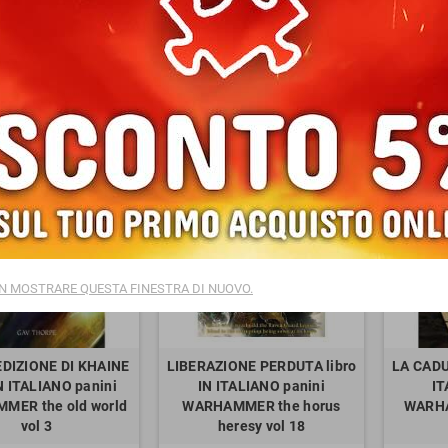
gere o completa la tua collezione: il catalogo Semola è aggiornato con tutte le ult
prodotti.
Ordina per:
New products first
NUOVO
NUOVO
N MOSTRARE QUESTA FINESTRA DI NUOVO.
DIZIONE DI KHAINE
LIBERAZIONE PERDUTA libro
LA CADU
IN ITALIANO panini
IN ITALIANO panini
IT
MER the old world
WARHAMMER the horus
WARHA
vol 3
heresy vol 18