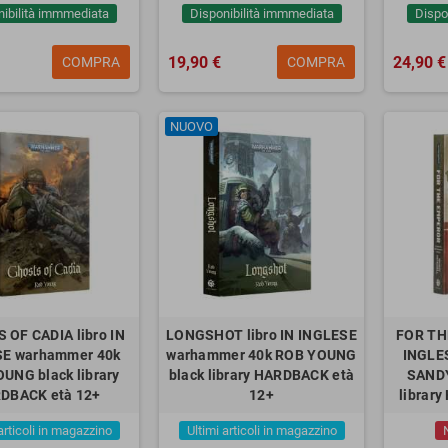
nibilità immmediata
Disponibilità immmediata
Dispo
19,90 €
24,90 €
COMPRA
COMPRA
NUOVO
OF CADIA libro IN
LONGSHOT libro IN INGLESE
FOR TH
SE warhammer 40k
warhammer 40k ROB YOUNG
INGLE
UNG black library
black library HARDBACK età
SANDY
DBACK età 12+
12+
librar
articoli in magazzino
Ultimi articoli in magazzino