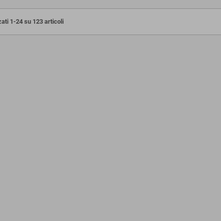
ati 1-24 su 123 articoli
endi e porta a casa
ADEPTA SORORITAS schiera crociata
Adesiv
arte Giochi Uniti
di penitenti PENITENT CRUSADER
attac
HOST BATTLEFORCE forza da
€
14,99 €
-50%
battaglia WARHAMMER 40K età 12+
161,50 €
190,00 €
-15%