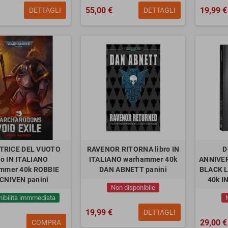
55,00 €
19,99 €
DETTAGLI
DETTAGLI
TRICE DEL VUOTO
RAVENOR RITORNA libro IN
D
ro IN ITALIANO
ITALIANO warhammer 40k
ANNIVER
mmer 40k ROBBIE
DAN ABNETT panini
BLACK 
CNIVEN panini
40k I
Non disponibile
nibilità immmediata
19,99 €
DETTAGLI
29,00 €
COMPRA