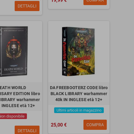
19,99 €
COMPRA
DETTAGLI
EATH WORLD
DA FREEBOOTERZ CODE libro
SARY EDITION libro
BLACK LIBRARY warhammer
LIBRARY warhammer
40k IN INGLESE età 12+
N INGLESE età 12+
Ultimi articoli in magazzino
Non disponibile
25,00 €
COMPRA
DETTAGLI