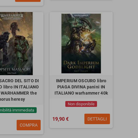
SACRO DEL SITO DI
IMPERIUM OSCURO libro
 libro IN ITALIANO
PIAGA DIVINA panini IN
i WARHAMMER the
ITALIANO warhammer 40k
horus heresy
Non disponibile
nibilità immmediata
19,90 €
DETTAGLI
COMPRA