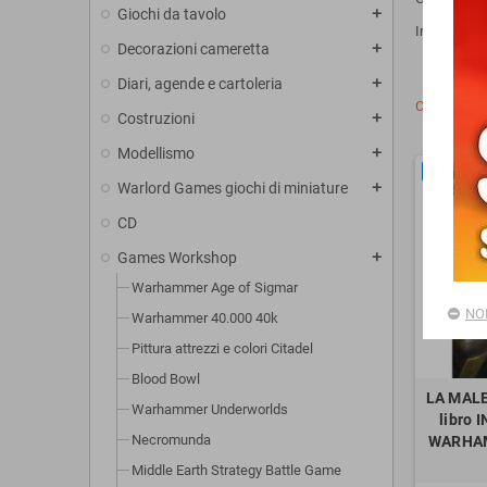
Giochi da tavolo
add
Inizia a leg
Decorazioni cameretta
add
Diari, agende e cartoleria
add
Ci sono 123 
Costruzioni
add
Modellismo
add
NUOVO
Warlord Games giochi di miniature
add
CD
Games Workshop
add
Warhammer Age of Sigmar
NO
Warhammer 40.000 40k
Pittura attrezzi e colori Citadel
Blood Bowl
LA MALE
Warhammer Underworlds
libro 
Necromunda
WARHAM
Middle Earth Strategy Battle Game