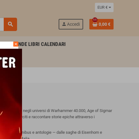
EUR €
11
search
person
Accedi
0,00 €
AGENDE LIBRI CALENDARI
close
bri ambientati negli universi di Warhammer 40.000, Age of Sigmar
i tuoi eserciti e raccontare storie epiche attraverso i
audiolibri, omnibus e antologie — dalle saghe di Eisenhorn e
 ore
in tutta Italia.