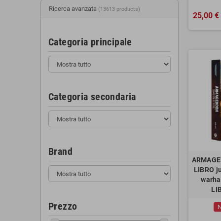
Ricerca avanzata
(13613 products)
25,00 €
Categoria principale
Categoria secondaria
Brand
ARMAGED
LIBRO j
warha
LI
Prezzo
N