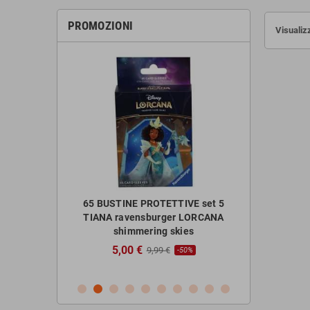
PROMOZIONI
Visualizz
 da tavolo +
65 BUSTINE PROTETTIVE set 5
ABLUXXEN pr
ni IN ITALIANO
TIANA ravensburger LORCANA
gioco di c
shimmering skies
7,50 
5,00 €
€
9,99 €
-50%
-50%