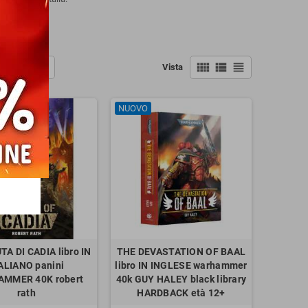
ime uscite.
view_comfy
view_list
view_headline
Vista
NUOVO
TA DI CADIA libro IN
THE DEVASTATION OF BAAL
ALIANO panini
libro IN INGLESE warhammer
MMER 40K robert
40k GUY HALEY black library
rath
HARDBACK età 12+