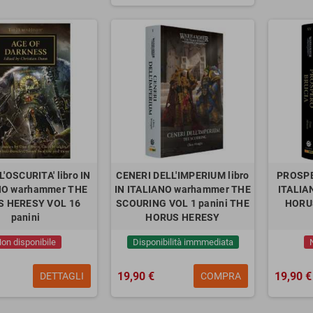
'OSCURITA' libro IN
CENERI DELL'IMPERIUM libro
PROSPE
NO warhammer THE
IN ITALIANO warhammer THE
ITALIA
 HERESY VOL 16
SCOURING VOL 1 panini THE
HORU
panini
HORUS HERESY
on disponibile
Disponibilità immmediata
19,90 €
19,90 €
DETTAGLI
COMPRA