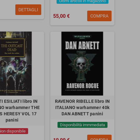
Ultimi articoli in magazzino
DETTAGLI
55,00 €
COMPRA
I ESILIATI libro IN
RAVENOR RIBELLE libro IN
NO warhammer THE
ITALIANO warhammer 40k
S HERESY VOL 17
DAN ABNETT panini
panini
Disponibilità immmediata
Non disponibile