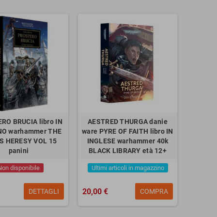
RO BRUCIA libro IN
AESTRED THURGA danie
NO warhammer THE
ware PYRE OF FAITH libro IN
S HERESY VOL 15
INGLESE warhammer 40k
panini
BLACK LIBRARY età 12+
Non disponibile
Ultimi articoli in magazzino
20,00 €
DETTAGLI
COMPRA