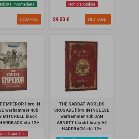
nibilità immmediata
Non disponibile
29,00 €
COMPRA
DETTAGLI
E EMPEROR libro IN
THE SABBAT WORLDS
SE warhammer 40k
CRUSADE libro IN INGLESE
 MITCHELL black
warhammer 40k DAN
y HARDBACK età 12+
ABNETT black library A4
HARDBACK età 12+
Non disponibile