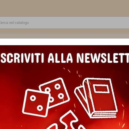
RE
GIOCATTOLI E MODELLINI
PUZZLE E COSTRUZIONI
SCUOLA E TEMPO LIBERO
 LIBRARY
ry
è la casa editrice di Games Workshop dedicata ai romanzi, racconti e audioli
 Heresy. Una narrativa vastissima e appassionante, capace di espandere la lore de
più amati della galassia.
ne Black Library della Giocolibreria Semola trovi
romanzi in italiano e in inglese
, 
ts ai volumi della Horus Heresy, fino ai titoli Age of Sigmar. Spedizione in
24/48