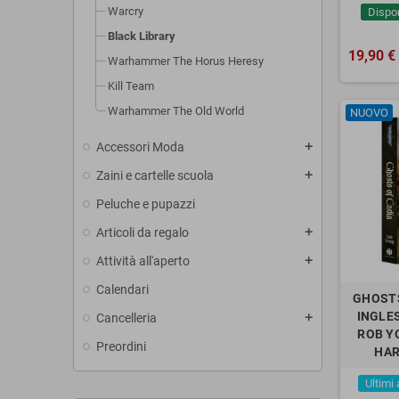
Warcry
Dispo
Black Library
19,90 €
Warhammer The Horus Heresy
Kill Team
Warhammer The Old World
NUOVO
Accessori Moda
add
Zaini e cartelle scuola
add
Peluche e pupazzi
Articoli da regalo
add
Attività all'aperto
add
Calendari
GHOSTS 
INGLE
Cancelleria
add
ROB YO
Preordini
HAR
Ultimi 