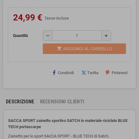
24,99 €
Tasse incluse
remove
add
Quantità
shopping_cart
AGGIUNGI AL CARRELLO
Condividi
Twitta
Pinterest
DESCRIZIONE
RECENSIONI CLIENTI
SACCA SPORT zainetto sportivo SATCH in materiale riciclato BLUE
TECH portascarpe
Zainetto per lo sport SACCA SPORT - BLUE TECH di Satch.