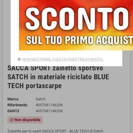
NON MOSTRARE QUESTA FINESTRA DI NUOVO.
SACCA SPORT zainetto sportivo
SATCH in materiale riciclato BLUE
TECH portascarpe
Marca
Satch
Riferimento
4057081146208
EAN13
4057081146208
Non disponibile
block
Zainetto per lo sport SACCA SPORT - BLUE TECH di Satch.