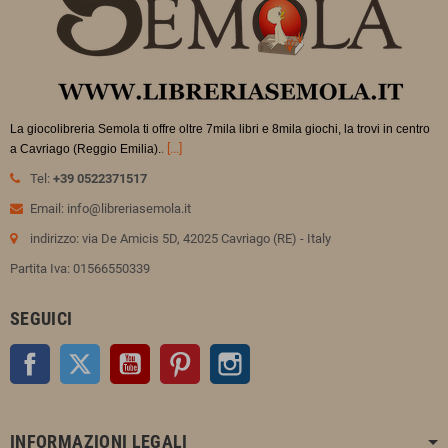
La giocolibreria Semola ti offre oltre 7mila libri e 8mila giochi, la trovi in
centro
.
[...]
a Cavriago (Reggio Emilia).
Tel:
+39 0522371517
Email: info@libreriasemola.it
indirizzo: via De Amicis 5D, 42025 Cavriago (RE) - Italy
Partita Iva: 01566550339
SEGUICI
Facebook
Twitter
YouTube
Pinterest
Instagram
INFORMAZIONI LEGALI