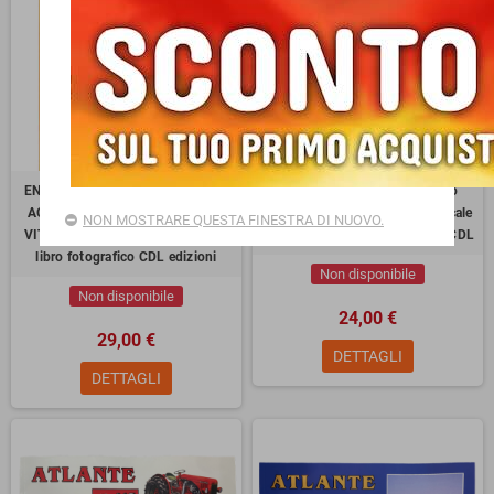
ENCICLOPEDIA DEGLI ATTREZZI
TE PROPRIA N'ESEN! dialetto
AGRICOLI E DEGLI UTENSILI DI
GIULIANO BAGNOLI cultura locale
NON MOSTRARE QUESTA FINESTRA DI NUOVO.
VITA QUOTIDIANA DEL PASSATO
reggiana TOMO 1 allevamento CDL
libro fotografico CDL edizioni
Non disponibile
Non disponibile
24,00 €
29,00 €
DETTAGLI
DETTAGLI