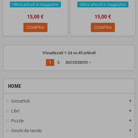
Ultimi articoli in magazzino
Ultimi articoli in magazzino
15,00 €
15,00 €
COMPRA
COMPRA
Visualizzati 1-24 su 45 articoli
1
2
navigate_next
SUCCESSIVO
HOME
Giocattoli
add
Libri
add
Puzzle
add
Giochi da tavolo
add