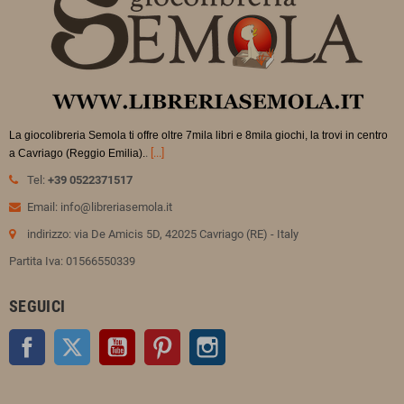
La giocolibreria Semola ti offre oltre 7mila libri e 8mila giochi, la trovi in
centro
.
[...]
a Cavriago (Reggio Emilia).
Tel:
+39 0522371517
Email: info@libreriasemola.it
indirizzo: via De Amicis 5D, 42025 Cavriago (RE) - Italy
Partita Iva: 01566550339
SEGUICI
Facebook
Twitter
YouTube
Pinterest
Instagram