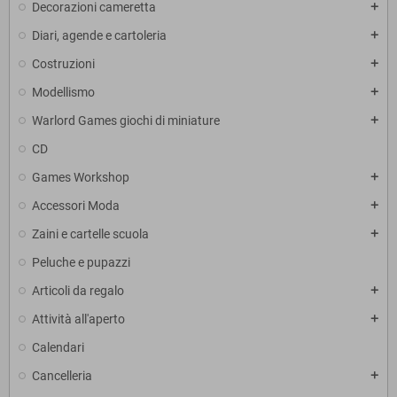
Decorazioni cameretta
add
Diari, agende e cartoleria
add
Costruzioni
add
Modellismo
add
Warlord Games giochi di miniature
add
CD
Games Workshop
add
Accessori Moda
add
Zaini e cartelle scuola
add
Peluche e pupazzi
Articoli da regalo
add
Attività all'aperto
add
Calendari
Cancelleria
add